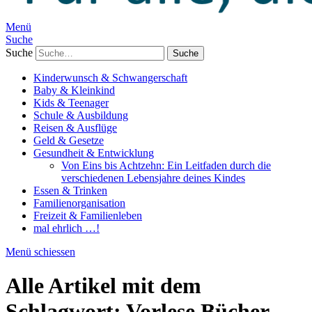
Menü
Suche
Suche
Kinderwunsch & Schwangerschaft
Baby & Kleinkind
Kids & Teenager
Schule & Ausbildung
Reisen & Ausflüge
Geld & Gesetze
Gesundheit & Entwicklung
Von Eins bis Achtzehn: Ein Leitfaden durch die
verschiedenen Lebensjahre deines Kindes
Essen & Trinken
Familienorganisation
Freizeit & Familienleben
mal ehrlich …!
Menü schiessen
Alle Artikel mit dem
Schlagwort:
Vorlese Bücher