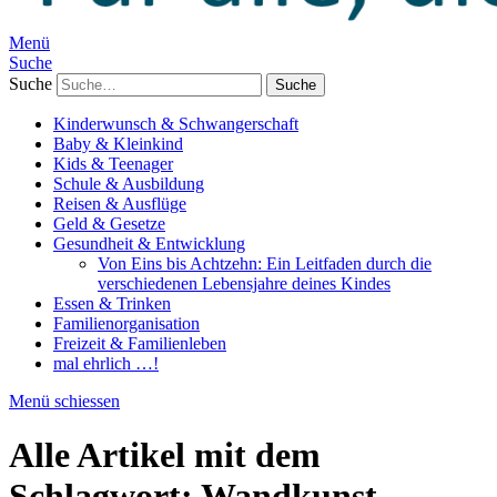
Menü
Suche
Suche
Kinderwunsch & Schwangerschaft
Baby & Kleinkind
Kids & Teenager
Schule & Ausbildung
Reisen & Ausflüge
Geld & Gesetze
Gesundheit & Entwicklung
Von Eins bis Achtzehn: Ein Leitfaden durch die
verschiedenen Lebensjahre deines Kindes
Essen & Trinken
Familienorganisation
Freizeit & Familienleben
mal ehrlich …!
Menü schiessen
Alle Artikel mit dem
Schlagwort:
Wandkunst