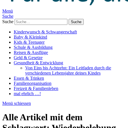
Menü
Suche
Suche
Kinderwunsch & Schwangerschaft
Baby & Kleinkind
Kids & Teenager
Schule & Ausbildung
Reisen & Ausflüge
Geld & Gesetze
Gesundheit & Entwicklung
Von Eins bis Achtzehn: Ein Leitfaden durch die
verschiedenen Lebensjahre deines Kindes
Essen & Trinken
Familienorganisation
Freizeit & Familienleben
mal ehrlich …!
Menü schiessen
Alle Artikel mit dem
Schlagwort:
Wiederbelebung