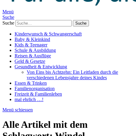
Menü
Suche
Suche
Kinderwunsch & Schwangerschaft
Baby & Kleinkind
Kids & Teenager
Schule & Ausbildung
Reisen & Ausflüge
Geld & Gesetze
Gesundheit & Entwicklung
Von Eins bis Achtzehn: Ein Leitfaden durch die
verschiedenen Lebensjahre deines Kindes
Essen & Trinken
Familienorganisation
Freizeit & Familienleben
mal ehrlich …!
Menü schiessen
Alle Artikel mit dem
Schlagwort:
Windel