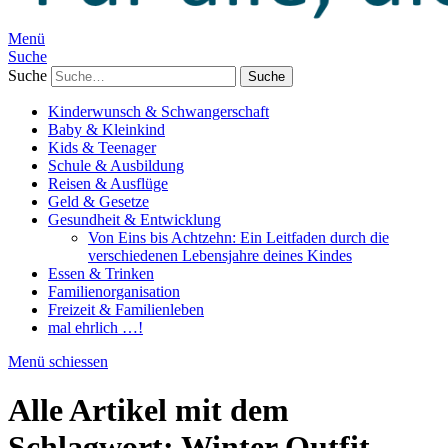
Menü
Suche
Suche
Kinderwunsch & Schwangerschaft
Baby & Kleinkind
Kids & Teenager
Schule & Ausbildung
Reisen & Ausflüge
Geld & Gesetze
Gesundheit & Entwicklung
Von Eins bis Achtzehn: Ein Leitfaden durch die
verschiedenen Lebensjahre deines Kindes
Essen & Trinken
Familienorganisation
Freizeit & Familienleben
mal ehrlich …!
Menü schiessen
Alle Artikel mit dem
Schlagwort:
Winter Outfit