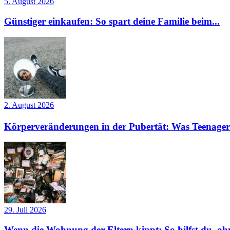
5. August 2026
Günstiger einkaufen: So spart deine Familie beim...
2. August 2026
Körperveränderungen in der Pubertät: Was Teenager
29. Juli 2026
Wenn die Wohnung der Eltern kippt: So hilfst du, ohn