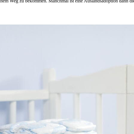
ichem Weg zu bekommen. Manchmal ist eine Auslandsadoption dann die 