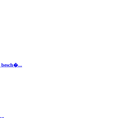
 besch�...
e...