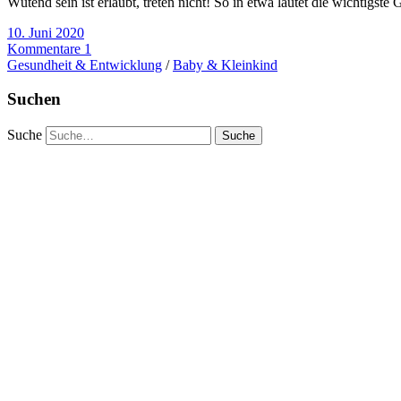
Wütend sein ist erlaubt, treten nicht! So in etwa lautet die wichtigste
10. Juni 2020
Kommentare 1
Gesundheit & Entwicklung
/
Baby & Kleinkind
Suchen
Suche