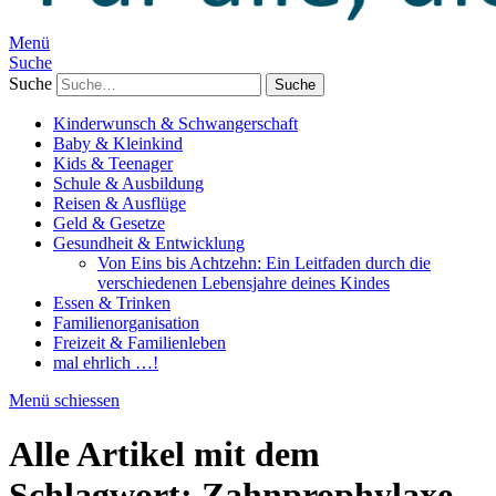
Menü
Suche
Suche
Kinderwunsch & Schwangerschaft
Baby & Kleinkind
Kids & Teenager
Schule & Ausbildung
Reisen & Ausflüge
Geld & Gesetze
Gesundheit & Entwicklung
Von Eins bis Achtzehn: Ein Leitfaden durch die
verschiedenen Lebensjahre deines Kindes
Essen & Trinken
Familienorganisation
Freizeit & Familienleben
mal ehrlich …!
Menü schiessen
Alle Artikel mit dem
Schlagwort:
Zahnprophylaxe