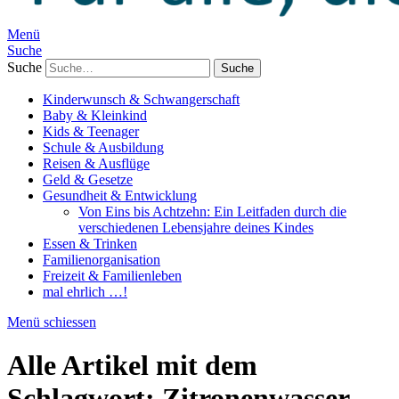
Menü
Suche
Suche
Kinderwunsch & Schwangerschaft
Baby & Kleinkind
Kids & Teenager
Schule & Ausbildung
Reisen & Ausflüge
Geld & Gesetze
Gesundheit & Entwicklung
Von Eins bis Achtzehn: Ein Leitfaden durch die
verschiedenen Lebensjahre deines Kindes
Essen & Trinken
Familienorganisation
Freizeit & Familienleben
mal ehrlich …!
Menü schiessen
Alle Artikel mit dem
Schlagwort:
Zitronenwasser