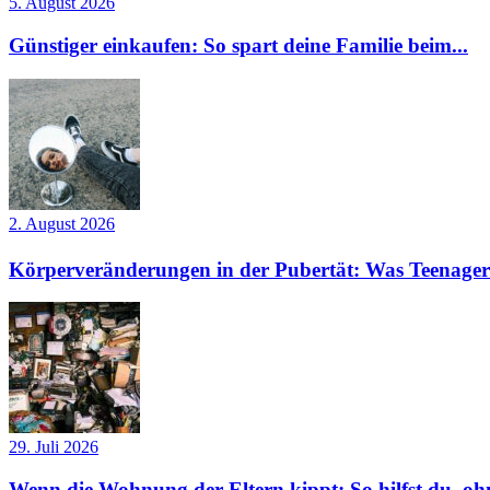
5. August 2026
Günstiger einkaufen: So spart deine Familie beim...
2. August 2026
Körperveränderungen in der Pubertät: Was Teenager
29. Juli 2026
Wenn die Wohnung der Eltern kippt: So hilfst du, ohn