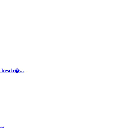
 besch�...
e...