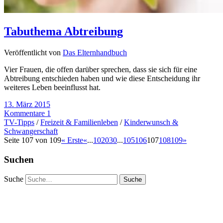
Tabuthema Abtreibung
Veröffentlicht von
Das Elternhandbuch
Vier Frauen, die offen darüber sprechen, dass sie sich für eine
Abtreibung entschieden haben und wie diese Entscheidung ihr
weiteres Leben beeinflusst hat.
13. März 2015
Kommentare 1
TV-Tipps
/
Freizeit & Familienleben
/
Kinderwunsch &
Schwangerschaft
Seite 107 von 109
« Erste
«
...
10
20
30
...
105
106
107
108
109
»
Suchen
Suche