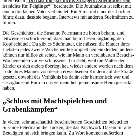
ihrem Buch „
Du hast mir gar nichts zu sagen!: Stiefmutter sein
ist nichts für Feiglinge
*
“ beschreibt. Die Journalistin ist selbst mit
einem dreifachen Vater verheiratet. Ein Streit mit einer der Töchter
führte dazu, dass sie begann, Interviews mit anderen Stiefmüttern zu
führen.
Die Geschichten, die Susanne Petermann zu hören bekam, sind
teilweise so schockierend, dass man beim Lesen ungläubig den
Kopf schüttelt. Da gibt es Stiefmütter, die müssen die Kinder ihres
Liebsten jedes zweite Wochenende komplett neu einkleiden, andere
können nur hilflos zu sehen, wie ihr Mann an vereinbarten Besuchs-
Wochenenden vor verschlossener Tür steht, weil die Mutter der
Kinder es sich anders überlegt hat, wieder andere werden nach dem
Tode ihres Mannes von dessen erwachsenen Kindern auf die Straße
gesetzt, obwohl das Verhältnis bis dahin sehr harmonisch war und
sie zigtausend Euro in das vermeintlich gemeinsame Heim gesteckt
haben.
„Schluss mit Machtspielchen und
Grabenkämpfen“
In vielen, sehr anschaulich beschriebenen Geschichten beleuchtet
Susanne Petermann die Tücken, die das Patchwork-Dasein für alle
Beteiligten mit sich bringen kann. Zu Wort kommen außerdem