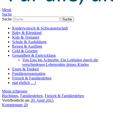
Menü
Suche
Suche
Kinderwunsch & Schwangerschaft
Baby & Kleinkind
Kids & Teenager
Schule & Ausbildung
Reisen & Ausflüge
Geld & Gesetze
Gesundheit & Entwicklung
Von Eins bis Achtzehn: Ein Leitfaden durch die
verschiedenen Lebensjahre deines Kindes
Essen & Trinken
Familienorganisation
Freizeit & Familienleben
mal ehrlich …!
Menü schiessen
Buchtipps
,
Familienleben
,
Freizeit & Familienleben
Veröffentlicht am
20. April 2015
Kommentare 20