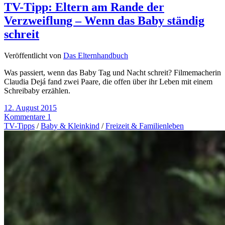
TV-Tipp: Eltern am Rande der
Verzweiflung – Wenn das Baby ständig
schreit
Veröffentlicht von
Das Elternhandbuch
Was passiert, wenn das Baby Tag und Nacht schreit? Filmemacherin
Claudia Dejá fand zwei Paare, die offen über ihr Leben mit einem
Schreibaby erzählen.
12. August 2015
Kommentare 1
TV-Tipps
/
Baby & Kleinkind
/
Freizeit & Familienleben