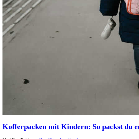
Kofferpacken mit Kindern: So packst du en