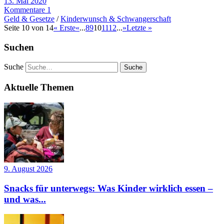
13. Mai 2020
Kommentare 1
Geld & Gesetze
/
Kinderwunsch & Schwangerschaft
Seite 10 von 14
« Erste
«
...
8
9
10
11
12
...
»
Letzte »
Suchen
Suche
Aktuelle Themen
9. August 2026
Snacks für unterwegs: Was Kinder wirklich essen –
und was...