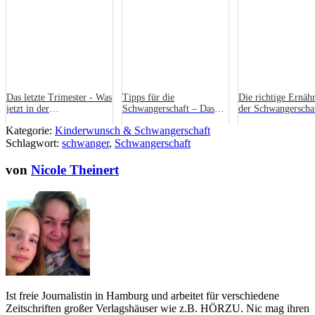
Das letzte Trimester - Was
Tipps für die
Die richtige Ernäh
jetzt in der
Schwangerschaft – Das
der Schwangerscha
Schwangerschaft wichtig
letzte Drittel
Kategorie:
Kinderwunsch & Schwangerschaft
ist
Schlagwort:
schwanger
,
Schwangerschaft
von
Nicole Theinert
Ist freie Journalistin in Hamburg und arbeitet für verschiedene
Zeitschriften großer Verlagshäuser wie z.B. HÖRZU. Nic mag ihren