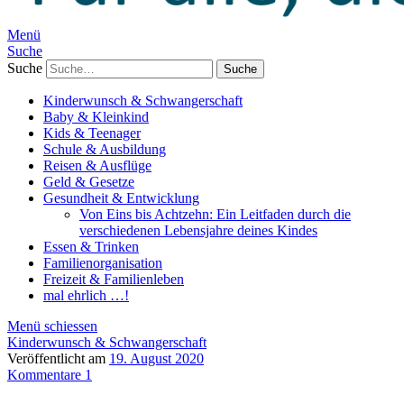
Menü
Suche
Suche
Kinderwunsch & Schwangerschaft
Baby & Kleinkind
Kids & Teenager
Schule & Ausbildung
Reisen & Ausflüge
Geld & Gesetze
Gesundheit & Entwicklung
Von Eins bis Achtzehn: Ein Leitfaden durch die
verschiedenen Lebensjahre deines Kindes
Essen & Trinken
Familienorganisation
Freizeit & Familienleben
mal ehrlich …!
Menü schiessen
Kinderwunsch & Schwangerschaft
Veröffentlicht am
19. August 2020
Kommentare 1