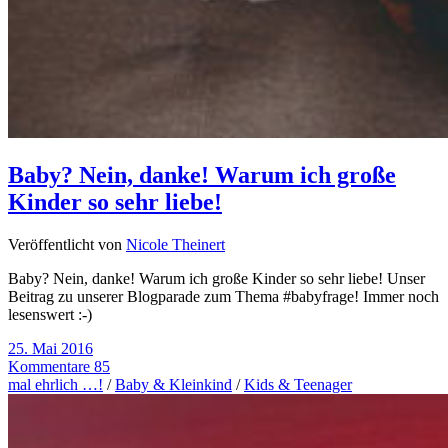
Baby? Nein, danke! Warum ich große
Kinder so sehr liebe!
Veröffentlicht von
Nicole Theinert
Baby? Nein, danke! Warum ich große Kinder so sehr liebe! Unser
Beitrag zu unserer Blogparade zum Thema #babyfrage! Immer noch
lesenswert :-)
25. Mai 2016
Kommentare 85
mal ehrlich …!
/
Baby & Kleinkind
/
Kids & Teenager