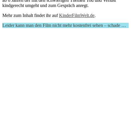
ab 6 Jahren der mit den schwierigen Themen Tod und Verlust
kindgerecht umgeht und zum Gespräch anregt.
Mehr zum Inhalt findet ihr auf
KinderFilmWelt.de
.
Leider kann man den Film nicht mehr kostenfrei sehen – schade …