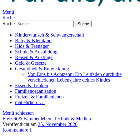
Menü
Suche
Suche
Kinderwunsch & Schwangerschaft
Baby & Kleinkind
Kids & Teenager
Schule & Ausbildung
Reisen & Ausflüge
Geld & Gesetze
Gesundheit & Entwicklung
Von Eins bis Achtzehn: Ein Leitfaden durch die
verschiedenen Lebensjahre deines Kindes
Essen & Trinken
Familienorganisation
Freizeit & Familienleben
mal ehrlich …!
Menü schiessen
Freizeit & Familienleben
,
Technik & Medien
Veröffentlicht am
25. November 2020
Kommentare 1