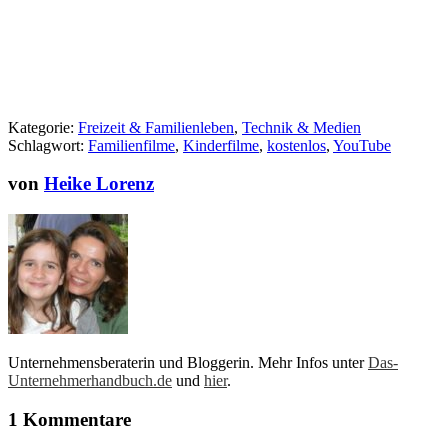
Kategorie:
Freizeit & Familienleben
,
Technik & Medien
Schlagwort:
Familienfilme
,
Kinderfilme
,
kostenlos
,
YouTube
von
Heike Lorenz
Unternehmensberaterin und Bloggerin. Mehr Infos unter
Das-
Unternehmerhandbuch.de
und
hier
.
1 Kommentare