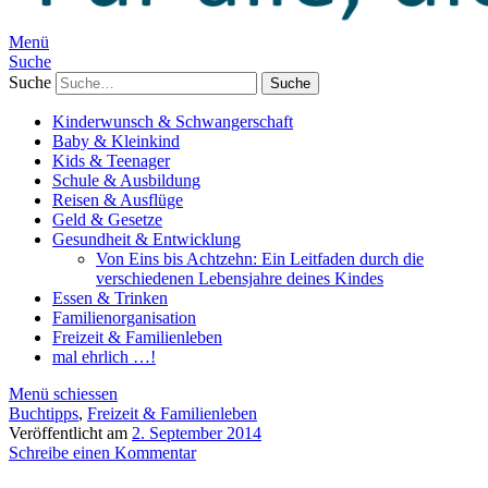
Menü
Suche
Suche
Kinderwunsch & Schwangerschaft
Baby & Kleinkind
Kids & Teenager
Schule & Ausbildung
Reisen & Ausflüge
Geld & Gesetze
Gesundheit & Entwicklung
Von Eins bis Achtzehn: Ein Leitfaden durch die
verschiedenen Lebensjahre deines Kindes
Essen & Trinken
Familienorganisation
Freizeit & Familienleben
mal ehrlich …!
Menü schiessen
Buchtipps
,
Freizeit & Familienleben
Veröffentlicht am
2. September 2014
Schreibe einen Kommentar