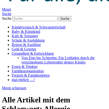
Menü
Suche
Suche
Kinderwunsch & Schwangerschaft
Baby & Kleinkind
Kids & Teenager
Schule & Ausbildung
Reisen & Ausflüge
Geld & Gesetze
Gesundheit & Entwicklung
Von Eins bis Achtzehn: Ein Leitfaden durch die
verschiedenen Lebensjahre deines Kindes
Essen & Trinken
Familienorganisation
Freizeit & Familienleben
mal ehrlich …!
Menü schiessen
Alle Artikel mit dem
Schlagwort:
Allergie