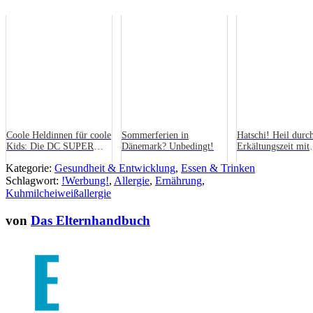
Coole Heldinnen für coole
Sommerferien in
Hatschi! Heil durc
Kids: Die DC SUPER
Dänemark? Unbedingt!
Erkältungszeit mit
HERO GIRLS
apodiscounter.de
Kategorie:
Gesundheit & Entwicklung
,
Essen & Trinken
Schlagwort:
!Werbung!
,
Allergie
,
Ernährung
,
Kuhmilcheiweißallergie
von
Das Elternhandbuch