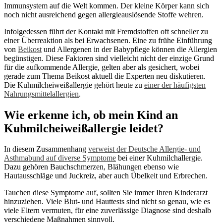
Immunsystem auf die Welt kommen. Der kleine Körper kann sich
noch nicht ausreichend gegen allergieauslösende Stoffe wehren.
Infolgedessen führt der Kontakt mit Fremdstoffen oft schneller zu
einer Überreaktion als bei Erwachsenen. Eine zu frühe Einführung
von
Beikost
und Allergenen in der Babypflege können die Allergien
begünstigen. Diese Faktoren sind vielleicht nicht der einzige Grund
für die aufkommende Allergie, gelten aber als gesichert, wobei
gerade zum Thema Beikost aktuell die Experten neu diskutieren.
Die Kuhmilcheiweißallergie gehört heute zu
einer der häufigsten
Nahrungsmittelallergien
.
Wie erkenne ich, ob mein Kind an
Kuhmilcheiweißallergie leidet?
In diesem Zusammenhang
verweist der Deutsche Allergie- und
Asthmabund auf diverse Symptome
bei einer Kuhmilchallergie.
Dazu gehören Bauchschmerzen, Blähungen ebenso wie
Hautausschläge und Juckreiz, aber auch Übelkeit und Erbrechen.
Tauchen diese Symptome auf, sollten Sie immer Ihren Kinderarzt
hinzuziehen. Viele Blut- und Hauttests sind nicht so genau, wie es
viele Eltern vermuten, für eine zuverlässige Diagnose sind deshalb
verschiedene Maßnahmen sinnvoll.