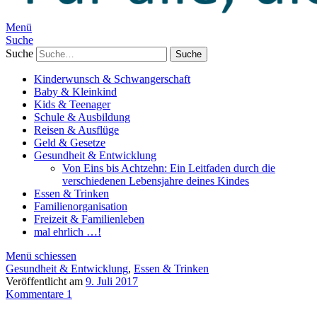
Menü
Suche
Suche
Kinderwunsch & Schwangerschaft
Baby & Kleinkind
Kids & Teenager
Schule & Ausbildung
Reisen & Ausflüge
Geld & Gesetze
Gesundheit & Entwicklung
Von Eins bis Achtzehn: Ein Leitfaden durch die
verschiedenen Lebensjahre deines Kindes
Essen & Trinken
Familienorganisation
Freizeit & Familienleben
mal ehrlich …!
Menü schiessen
Gesundheit & Entwicklung
,
Essen & Trinken
Veröffentlicht am
9. Juli 2017
Kommentare 1