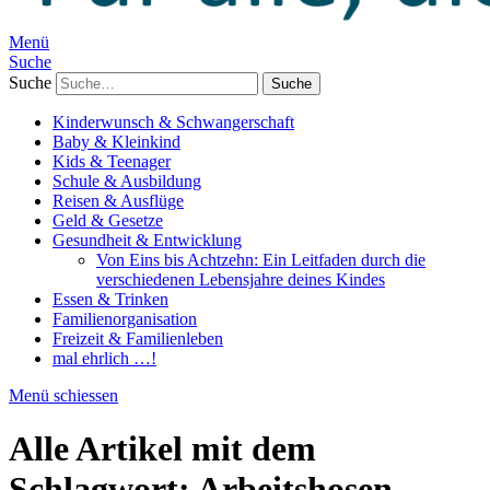
Menü
Suche
Suche
Kinderwunsch & Schwangerschaft
Baby & Kleinkind
Kids & Teenager
Schule & Ausbildung
Reisen & Ausflüge
Geld & Gesetze
Gesundheit & Entwicklung
Von Eins bis Achtzehn: Ein Leitfaden durch die
verschiedenen Lebensjahre deines Kindes
Essen & Trinken
Familienorganisation
Freizeit & Familienleben
mal ehrlich …!
Menü schiessen
Alle Artikel mit dem
Schlagwort:
Arbeitshosen