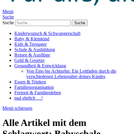
Menü
Suche
Suche
Kinderwunsch & Schwangerschaft
Baby & Kleinkind
Kids & Teenager
Schule & Ausbildung
Reisen & Ausflüge
Geld & Gesetze
Gesundheit & Entwicklung
Von Eins bis Achtzehn: Ein Leitfaden durch die
verschiedenen Lebensjahre deines Kindes
Essen & Trinken
Familienorganisation
Freizeit & Familienleben
mal ehrlich …!
Menü schiessen
Alle Artikel mit dem
Schlagwort:
Babyschale