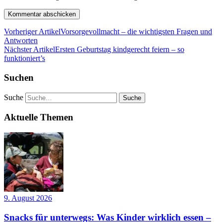
Vorheriger Artikel
Vorsorgevollmacht – die wichtigsten Fragen und
Antworten
Nächster Artikel
Ersten Geburtstag kindgerecht feiern – so
funktioniert’s
Suchen
Suche
Aktuelle Themen
9. August 2026
Snacks für unterwegs: Was Kinder wirklich essen –