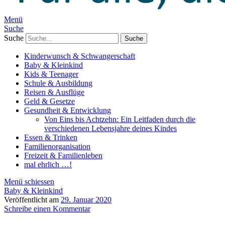
Menü
Suche
Suche
Kinderwunsch & Schwangerschaft
Baby & Kleinkind
Kids & Teenager
Schule & Ausbildung
Reisen & Ausflüge
Geld & Gesetze
Gesundheit & Entwicklung
Von Eins bis Achtzehn: Ein Leitfaden durch die
verschiedenen Lebensjahre deines Kindes
Essen & Trinken
Familienorganisation
Freizeit & Familienleben
mal ehrlich …!
Menü schiessen
Baby & Kleinkind
Veröffentlicht am
29. Januar 2020
Schreibe einen Kommentar