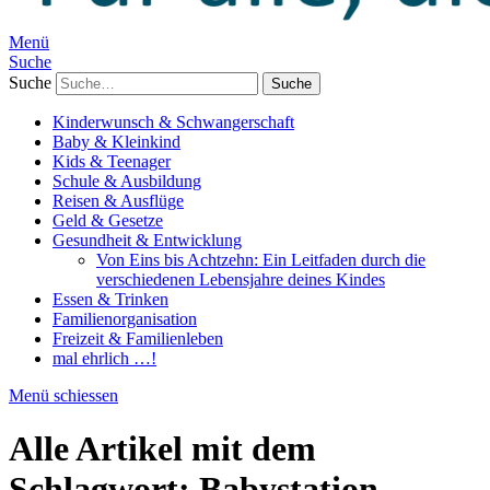
Menü
Suche
Suche
Kinderwunsch & Schwangerschaft
Baby & Kleinkind
Kids & Teenager
Schule & Ausbildung
Reisen & Ausflüge
Geld & Gesetze
Gesundheit & Entwicklung
Von Eins bis Achtzehn: Ein Leitfaden durch die
verschiedenen Lebensjahre deines Kindes
Essen & Trinken
Familienorganisation
Freizeit & Familienleben
mal ehrlich …!
Menü schiessen
Alle Artikel mit dem
Schlagwort:
Babystation