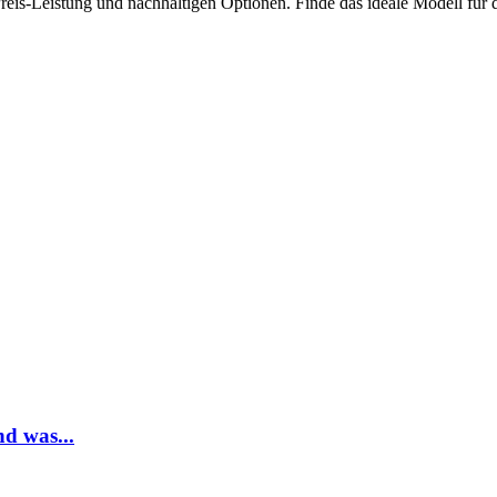
eis-Leistung und nachhaltigen Optionen. Finde das ideale Modell für d
d was...