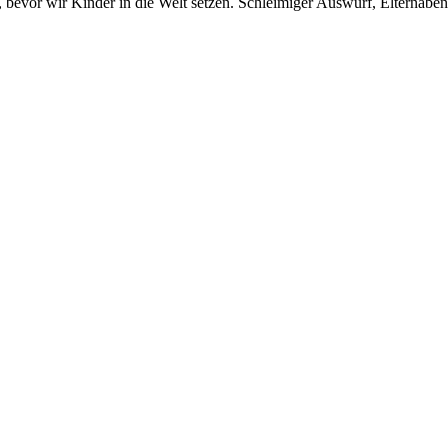
, bevor wir Kinder in die Welt setzen. Schleimiger Auswurf, Elternab