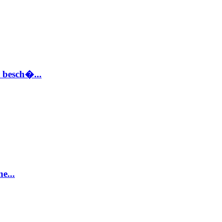
 besch�...
e...