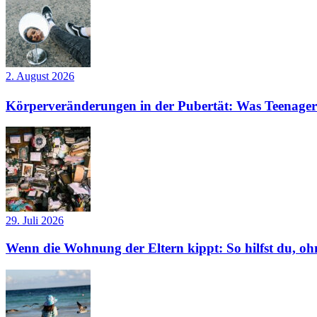
2. August 2026
Körperveränderungen in der Pubertät: Was Teenager
29. Juli 2026
Wenn die Wohnung der Eltern kippt: So hilfst du, ohn