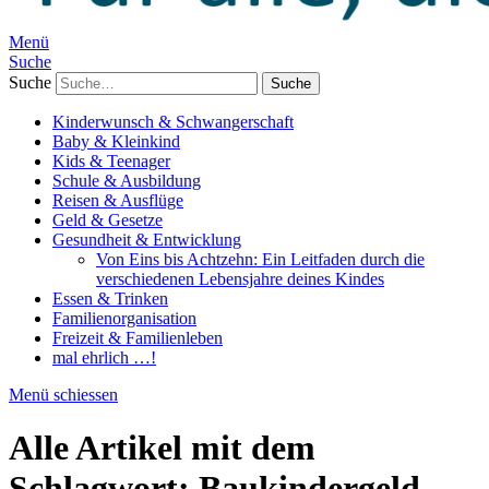
Menü
Suche
Suche
Kinderwunsch & Schwangerschaft
Baby & Kleinkind
Kids & Teenager
Schule & Ausbildung
Reisen & Ausflüge
Geld & Gesetze
Gesundheit & Entwicklung
Von Eins bis Achtzehn: Ein Leitfaden durch die
verschiedenen Lebensjahre deines Kindes
Essen & Trinken
Familienorganisation
Freizeit & Familienleben
mal ehrlich …!
Menü schiessen
Alle Artikel mit dem
Schlagwort:
Baukindergeld