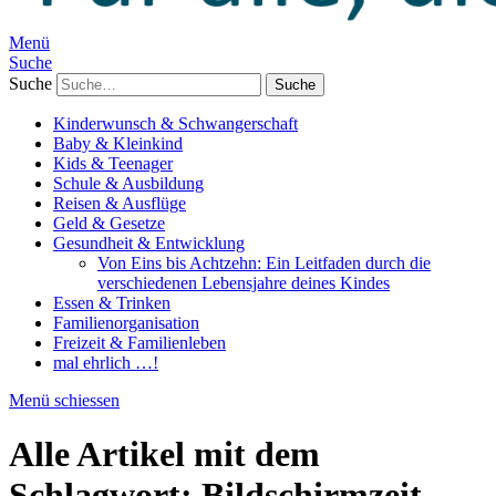
Menü
Suche
Suche
Kinderwunsch & Schwangerschaft
Baby & Kleinkind
Kids & Teenager
Schule & Ausbildung
Reisen & Ausflüge
Geld & Gesetze
Gesundheit & Entwicklung
Von Eins bis Achtzehn: Ein Leitfaden durch die
verschiedenen Lebensjahre deines Kindes
Essen & Trinken
Familienorganisation
Freizeit & Familienleben
mal ehrlich …!
Menü schiessen
Alle Artikel mit dem
Schlagwort:
Bildschirmzeit