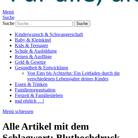
Menü
Suche
Suche
Kinderwunsch & Schwangerschaft
Baby & Kleinkind
Kids & Teenager
Schule & Ausbildung
Reisen & Ausflüge
Geld & Gesetze
Gesundheit & Entwicklung
Von Eins bis Achtzehn: Ein Leitfaden durch die
verschiedenen Lebensjahre deines Kindes
Essen & Trinken
Familienorganisation
Freizeit & Familienleben
mal ehrlich …!
Menü schiessen
Alle Artikel mit dem
Schlagwort:
Bluthochdruck