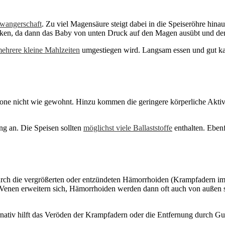
hwangerschaft
. Zu viel Magensäure steigt dabei in die Speiseröhre hina
ärken, da dann das Baby von unten Druck auf den Magen ausübt und d
mehrere kleine Mahlzeiten
umgestiegen wird. Langsam essen und gut k
one nicht wie gewohnt. Hinzu kommen die geringere körperliche Aktiv
ng an. Die Speisen sollten
möglichst viele Ballaststoffe
enthalten. Eben
rch die vergrößerten oder entzündeten Hämorrhoiden (Krampfadern im 
enen erweitern sich, Hämorrhoiden werden dann oft auch von außen si
ernativ hilft das Veröden der Krampfadern oder die Entfernung durch G