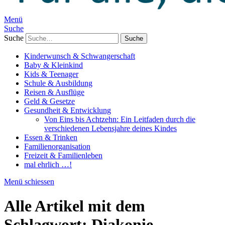
Menü
Suche
Suche
Kinderwunsch & Schwangerschaft
Baby & Kleinkind
Kids & Teenager
Schule & Ausbildung
Reisen & Ausflüge
Geld & Gesetze
Gesundheit & Entwicklung
Von Eins bis Achtzehn: Ein Leitfaden durch die
verschiedenen Lebensjahre deines Kindes
Essen & Trinken
Familienorganisation
Freizeit & Familienleben
mal ehrlich …!
Menü schiessen
Alle Artikel mit dem
Schlagwort:
Diakonie