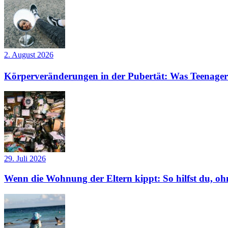
2. August 2026
Körperveränderungen in der Pubertät: Was Teenager
29. Juli 2026
Wenn die Wohnung der Eltern kippt: So hilfst du, ohn