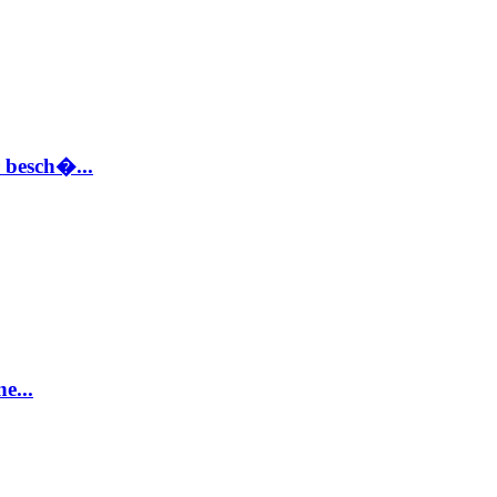
 besch�...
e...