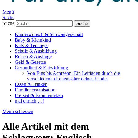
Menü
Suche
Suche
Kinderwunsch & Schwangerschaft
Baby & Kleinkind
Kids & Teenager
Schule & Ausbildung
Reisen & Ausflüge
Geld & Gesetze
Gesundheit & Entwicklung
Von Eins bis Achtzehn: Ein Leitfaden durch die
verschiedenen Lebensjahre deines Kindes
Essen & Trinken
Familienorganisation
Freizeit & Familienleben
mal ehrlich …!
Menü schiessen
Alle Artikel mit dem
Schlagwort:
Englisch