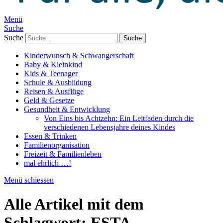
Menü
Suche
Suche
Kinderwunsch & Schwangerschaft
Baby & Kleinkind
Kids & Teenager
Schule & Ausbildung
Reisen & Ausflüge
Geld & Gesetze
Gesundheit & Entwicklung
Von Eins bis Achtzehn: Ein Leitfaden durch die
verschiedenen Lebensjahre deines Kindes
Essen & Trinken
Familienorganisation
Freizeit & Familienleben
mal ehrlich …!
Menü schiessen
Alle Artikel mit dem
Schlagwort:
ESTA