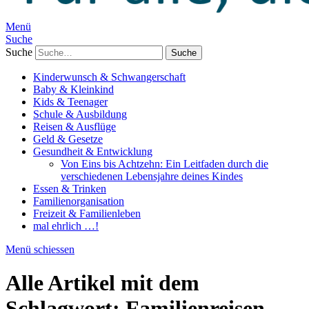
Menü
Suche
Suche
Kinderwunsch & Schwangerschaft
Baby & Kleinkind
Kids & Teenager
Schule & Ausbildung
Reisen & Ausflüge
Geld & Gesetze
Gesundheit & Entwicklung
Von Eins bis Achtzehn: Ein Leitfaden durch die
verschiedenen Lebensjahre deines Kindes
Essen & Trinken
Familienorganisation
Freizeit & Familienleben
mal ehrlich …!
Menü schiessen
Alle Artikel mit dem
Schlagwort:
Familienreisen