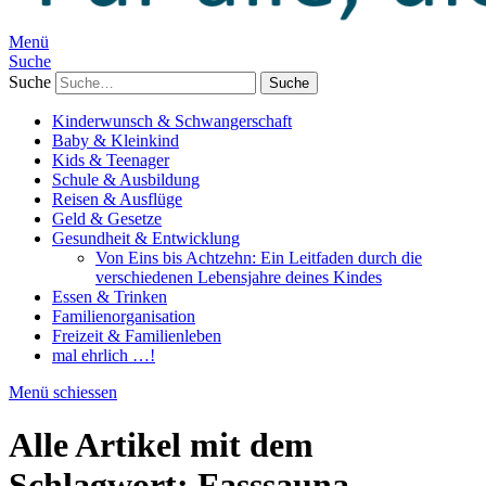
Menü
Suche
Suche
Kinderwunsch & Schwangerschaft
Baby & Kleinkind
Kids & Teenager
Schule & Ausbildung
Reisen & Ausflüge
Geld & Gesetze
Gesundheit & Entwicklung
Von Eins bis Achtzehn: Ein Leitfaden durch die
verschiedenen Lebensjahre deines Kindes
Essen & Trinken
Familienorganisation
Freizeit & Familienleben
mal ehrlich …!
Menü schiessen
Alle Artikel mit dem
Schlagwort:
Fasssauna