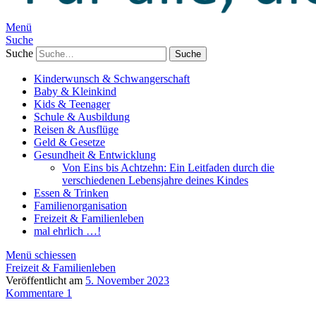
Menü
Suche
Suche
Kinderwunsch & Schwangerschaft
Baby & Kleinkind
Kids & Teenager
Schule & Ausbildung
Reisen & Ausflüge
Geld & Gesetze
Gesundheit & Entwicklung
Von Eins bis Achtzehn: Ein Leitfaden durch die
verschiedenen Lebensjahre deines Kindes
Essen & Trinken
Familienorganisation
Freizeit & Familienleben
mal ehrlich …!
Menü schiessen
Freizeit & Familienleben
Veröffentlicht am
5. November 2023
Kommentare 1