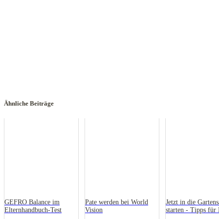
Ähnliche Beiträge
GEFRO Balance im
Pate werden bei World
Jetzt in die Garten
Elternhandbuch-Test
Vision
starten - Tipps für
und Kinder