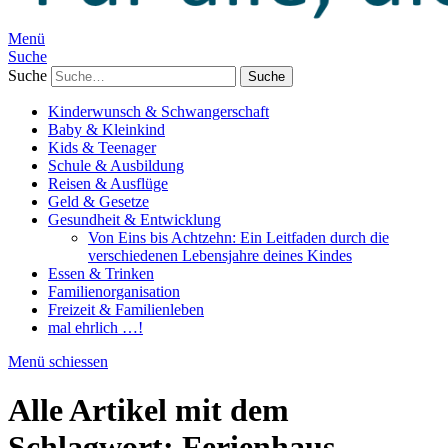
Menü
Suche
Suche
Kinderwunsch & Schwangerschaft
Baby & Kleinkind
Kids & Teenager
Schule & Ausbildung
Reisen & Ausflüge
Geld & Gesetze
Gesundheit & Entwicklung
Von Eins bis Achtzehn: Ein Leitfaden durch die
verschiedenen Lebensjahre deines Kindes
Essen & Trinken
Familienorganisation
Freizeit & Familienleben
mal ehrlich …!
Menü schiessen
Alle Artikel mit dem
Schlagwort:
Ferienhaus