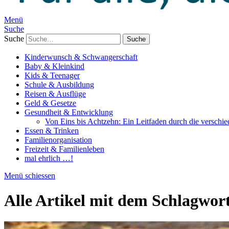
Menü
Suche
Suche
Kinderwunsch & Schwangerschaft
Baby & Kleinkind
Kids & Teenager
Schule & Ausbildung
Reisen & Ausflüge
Geld & Gesetze
Gesundheit & Entwicklung
Von Eins bis Achtzehn: Ein Leitfaden durch die verschi
Essen & Trinken
Familienorganisation
Freizeit & Familienleben
mal ehrlich …!
Menü schiessen
Alle Artikel mit dem Schlagwor