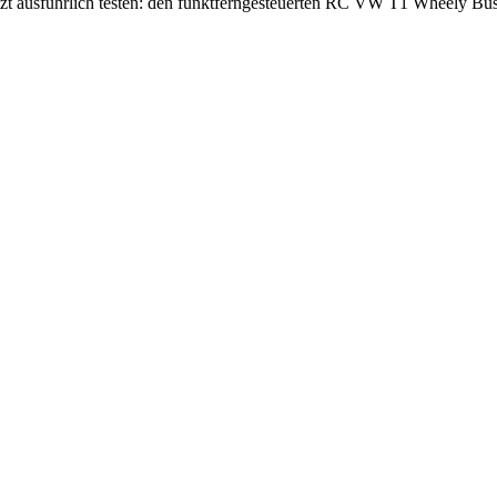
zt ausführlich testen: den funktferngesteuerten RC VW T1 Wheely Bus.