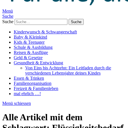
Menü
Suche
Suche
Kinderwunsch & Schwangerschaft
Baby & Kleinkind
Kids & Teenager
Schule & Ausbildung
Reisen & Ausflüge
Geld & Gesetze
Gesundheit & Entwicklung
Von Eins bis Achtzehn: Ein Leitfaden durch die
verschiedenen Lebensjahre deines Kindes
Essen & Trinken
Familienorganisation
Freizeit & Familienleben
mal ehrlich …!
Menü schiessen
Alle Artikel mit dem
Schlagwort:
Flüssigkeitsbedarf