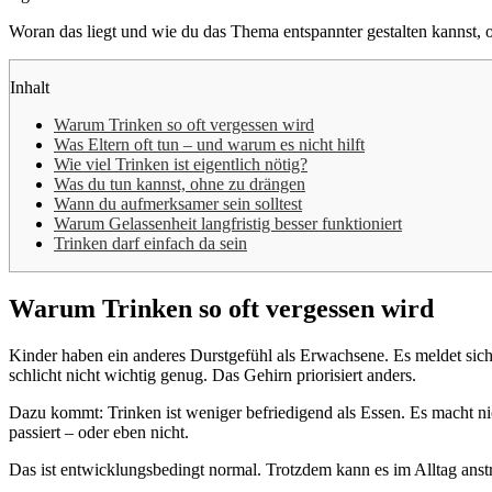
Woran das liegt und wie du das Thema entspannter gestalten kannst, o
Inhalt
Warum Trinken so oft vergessen wird
Was Eltern oft tun – und warum es nicht hilft
Wie viel Trinken ist eigentlich nötig?
Was du tun kannst, ohne zu drängen
Wann du aufmerksamer sein solltest
Warum Gelassenheit langfristig besser funktioniert
Trinken darf einfach da sein
Warum Trinken so oft vergessen wird
Kinder haben ein anderes Durstgefühl als Erwachsene. Es meldet sich b
schlicht nicht wichtig genug. Das Gehirn priorisiert anders.
Dazu kommt: Trinken ist weniger befriedigend als Essen. Es macht nicht
passiert – oder eben nicht.
Das ist entwicklungsbedingt normal. Trotzdem kann es im Alltag ans