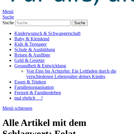
Menü
Suche
Suche
Kinderwunsch & Schwangerschaft
Baby & Kleinkind
Kids & Teenager
Schule & Ausbildung
Reisen & Ausflüge
Geld & Gesetze
Gesundheit & Entwicklung
Von Eins bis Achtzehn: Ein Leitfaden durch die
verschiedenen Lebensjahre deines Kindes
Essen & Trinken
Familienorganisation
Freizeit & Familienleben
mal ehrlich …!
Menü schiessen
Alle Artikel mit dem
Schlagwort:
Folat