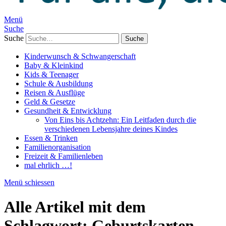
Menü
Suche
Suche
Kinderwunsch & Schwangerschaft
Baby & Kleinkind
Kids & Teenager
Schule & Ausbildung
Reisen & Ausflüge
Geld & Gesetze
Gesundheit & Entwicklung
Von Eins bis Achtzehn: Ein Leitfaden durch die
verschiedenen Lebensjahre deines Kindes
Essen & Trinken
Familienorganisation
Freizeit & Familienleben
mal ehrlich …!
Menü schiessen
Alle Artikel mit dem
Schlagwort:
Geburtskarten