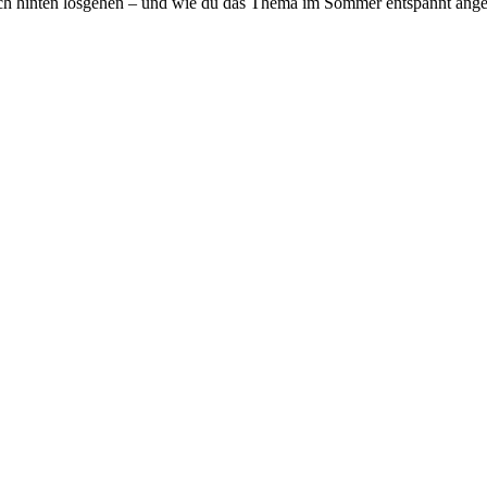
ach hinten losgehen – und wie du das Thema im Sommer entspannt ange