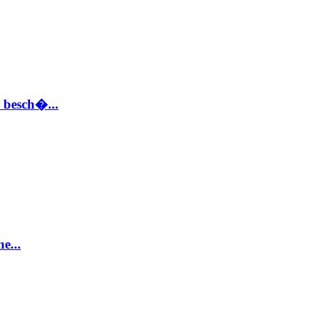
 besch�...
e...