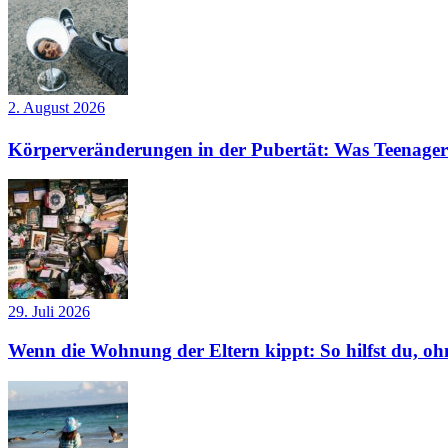
2. August 2026
Körperveränderungen in der Pubertät: Was Teenager
29. Juli 2026
Wenn die Wohnung der Eltern kippt: So hilfst du, ohn