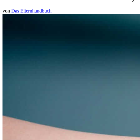
von
Das Elternhandbuch