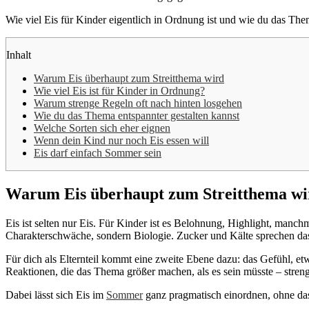
Wie viel Eis für Kinder eigentlich in Ordnung ist und wie du das T
Inhalt
Warum Eis überhaupt zum Streitthema wird
Wie viel Eis ist für Kinder in Ordnung?
Warum strenge Regeln oft nach hinten losgehen
Wie du das Thema entspannter gestalten kannst
Welche Sorten sich eher eignen
Wenn dein Kind nur noch Eis essen will
Eis darf einfach Sommer sein
Warum Eis überhaupt zum Streitthema wi
Eis ist selten nur Eis. Für Kinder ist es Belohnung, Highlight, manchm
Charakterschwäche, sondern Biologie. Zucker und Kälte sprechen da
Für dich als Elternteil kommt eine zweite Ebene dazu: das Gefühl, et
Reaktionen, die das Thema größer machen, als es sein müsste – stren
Dabei lässt sich Eis im
Sommer
ganz pragmatisch einordnen, ohne das