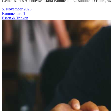
Gemeinsames Abendessen stärkt Familie und Gesundheit! Erfahre, war
5. November 2025
Kommentare 1
Essen & Trinken