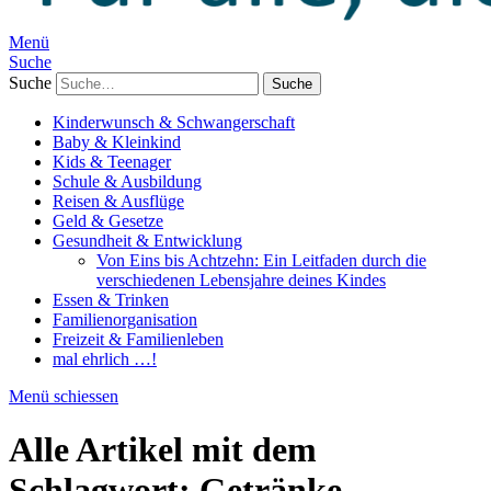
Menü
Suche
Suche
Kinderwunsch & Schwangerschaft
Baby & Kleinkind
Kids & Teenager
Schule & Ausbildung
Reisen & Ausflüge
Geld & Gesetze
Gesundheit & Entwicklung
Von Eins bis Achtzehn: Ein Leitfaden durch die
verschiedenen Lebensjahre deines Kindes
Essen & Trinken
Familienorganisation
Freizeit & Familienleben
mal ehrlich …!
Menü schiessen
Alle Artikel mit dem
Schlagwort:
Getränke