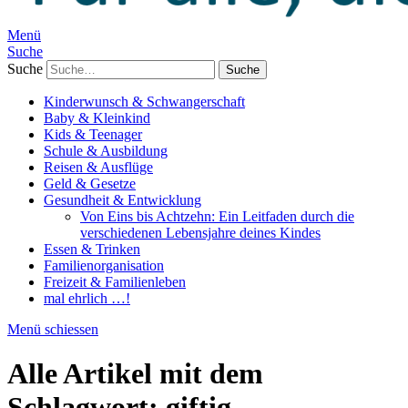
Menü
Suche
Suche
Kinderwunsch & Schwangerschaft
Baby & Kleinkind
Kids & Teenager
Schule & Ausbildung
Reisen & Ausflüge
Geld & Gesetze
Gesundheit & Entwicklung
Von Eins bis Achtzehn: Ein Leitfaden durch die
verschiedenen Lebensjahre deines Kindes
Essen & Trinken
Familienorganisation
Freizeit & Familienleben
mal ehrlich …!
Menü schiessen
Alle Artikel mit dem
Schlagwort:
giftig