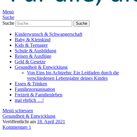
Menü
Suche
Suche
Kinderwunsch & Schwangerschaft
Baby & Kleinkind
Kids & Teenager
Schule & Ausbildung
Reisen & Ausflüge
Geld & Gesetze
Gesundheit & Entwicklung
Von Eins bis Achtzehn: Ein Leitfaden durch die
verschiedenen Lebensjahre deines Kindes
Essen & Trinken
Familienorganisation
Freizeit & Familienleben
mal ehrlich …!
Menü schiessen
Gesundheit & Entwicklung
Veröffentlicht am
18. April 2021
Kommentare 1