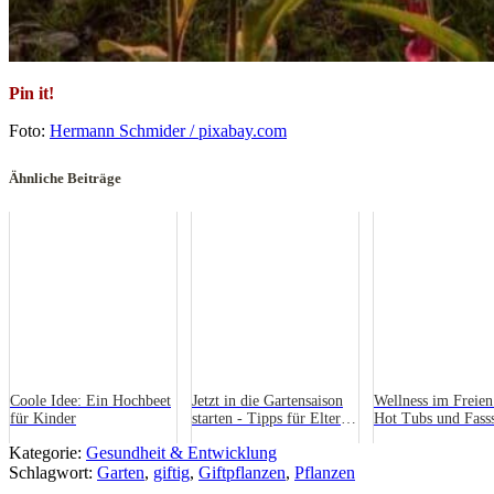
Pin it!
Foto:
Hermann Schmider / pixabay.com
Ähnliche Beiträge
Coole Idee: Ein Hochbeet
Jetzt in die Gartensaison
Wellness im Freien
für Kinder
starten - Tipps für Eltern
Hot Tubs und Fass
und Kinder
den Garten zum Fa
Kategorie:
Gesundheit & Entwicklung
Entspannungsort m
Schlagwort:
Garten
,
giftig
,
Giftpflanzen
,
Pflanzen